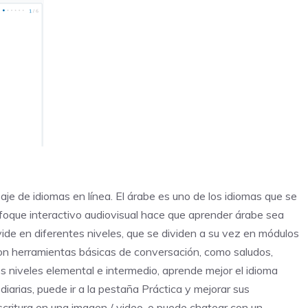
je de idiomas en línea. El árabe es uno de los idiomas que se
foque interactivo audiovisual hace que aprender árabe sea
vide en diferentes niveles, que se dividen a su vez en módulos
con herramientas básicas de conversación, como saludos,
s niveles elemental e intermedio, aprende mejor el idioma
arias, puede ir a la pestaña Práctica y mejorar sus
escritura en una imagen / video, o puede chatear con un