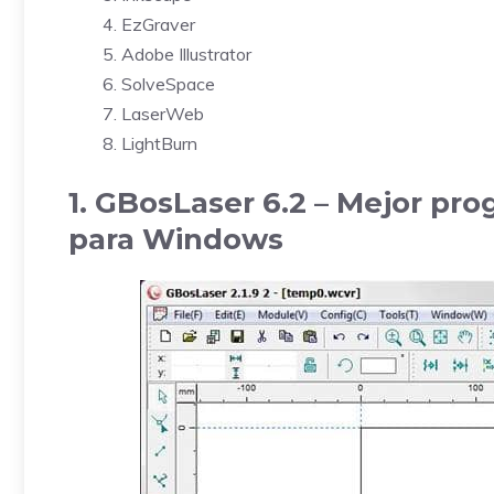
EzGraver
Adobe Illustrator
SolveSpace
LaserWeb
LightBurn
1. GBosLaser 6.2 – Mejor pr
para Windows