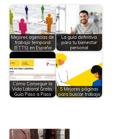
Mejores agencias de
La guía definitiva
trabajo temporal
para tu bienestar
(ETTS) en España
personal
Cómo Conseguir la
Vida Laboral Gratis:
5 Mejores páginas
Guía Paso a Paso
para buscar trabajo