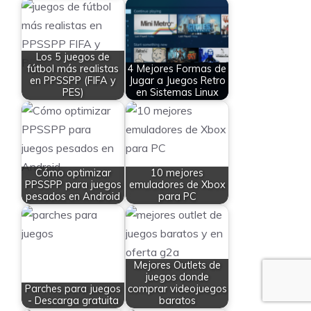
Los 5 juegos de
fútbol más realistas
4 Mejores Formas de
en PPSSPP (FIFA y
Jugar a Juegos Retro
PES)
en Sistemas Linux
Cómo optimizar
10 mejores
PPSSPP para juegos
emuladores de Xbox
pesados en Android
para PC
Mejores Outlets de
juegos donde
Parches para juegos
comprar videojuegos
- Descarga gratuita
baratos