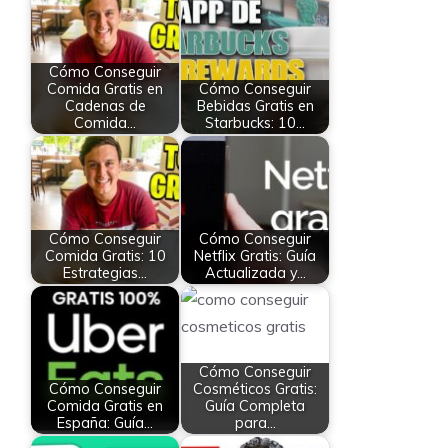
Cómo Conseguir
Comida Gratis en
Cómo Conseguir
Cadenas de
Bebidas Gratis en
Comida…
Starbucks: 10…
Cómo Conseguir
Cómo Conseguir
Comida Gratis: 10
Netflix Gratis: Guía
Estrategias…
Actualizada y…
Cómo Conseguir
Cómo Conseguir
Cosméticos Gratis:
Comida Gratis en
Guía Completa
España: Guía…
para…