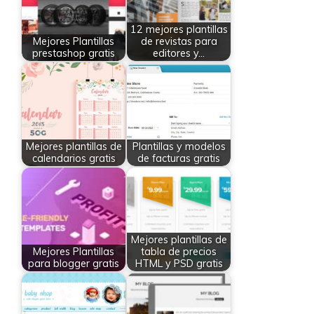
12 mejores plantillas
Mejores Plantillas
de revistas para
prestashop gratis
editores y…
Mejores plantillas de
Plantillas y modelos
calendarios gratis
de facturas gratis
Mejores plantillas de
Mejores Plantillas
tabla de precios
para blogger gratis
HTML y PSD gratis