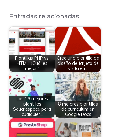
Entradas relacionadas:
Plantillas PHP vs.
Crea una plantilla de
HTML: ¿Cuál es
diseño de tarjeta de
mejor?
visita en…
Las 16 mejores
plantillas
8 mejores plantillas
Squarespace para
de currículum en
cualquier…
Google Docs