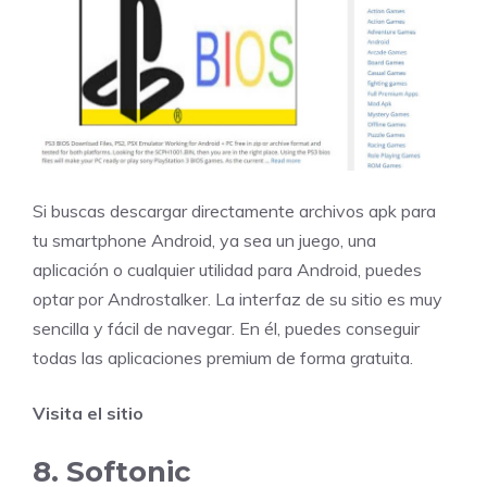
Si buscas descargar directamente archivos apk para
tu smartphone Android, ya sea un juego, una
aplicación o cualquier utilidad para Android, puedes
optar por Androstalker. La interfaz de su sitio es muy
sencilla y fácil de navegar. En él, puedes conseguir
todas las aplicaciones premium de forma gratuita.
Visita el sitio
8. Softonic