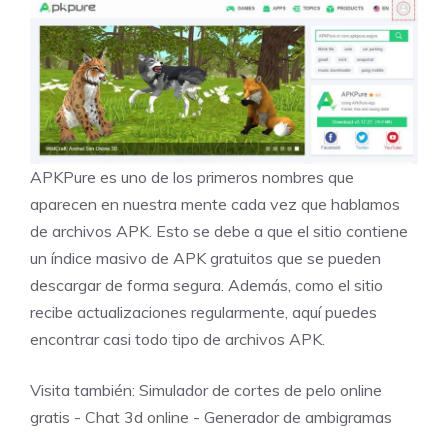
APKPure es uno de los primeros nombres que
aparecen en nuestra mente cada vez que hablamos
de archivos APK. Esto se debe a que el sitio contiene
un índice masivo de APK gratuitos que se pueden
descargar de forma segura. Además, como el sitio
recibe actualizaciones regularmente, aquí puedes
encontrar casi todo tipo de archivos APK.
Visita también:
Simulador de cortes de pelo online
gratis
-
Chat 3d online
-
Generador de ambigramas