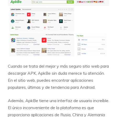
Cuando se trata del mejor y más seguro sitio web para
descargar APK, ApkBe sin duda merece tu atención.
En el sitio web, puedes encontrar aplicaciones
populares, últimas y de tendencia para Android.
Además, ApkBe tiene una interfaz de usuario increíble.
El único inconveniente de la plataforma es que
proporciona aplicaciones de Rusia, China y Alemania