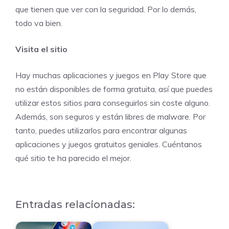
que tienen que ver con la seguridad. Por lo demás,
todo va bien.
Visita el sitio
Hay muchas aplicaciones y juegos en Play Store que
no están disponibles de forma gratuita, así que puedes
utilizar estos sitios para conseguirlos sin coste alguno.
Además, son seguros y están libres de malware. Por
tanto, puedes utilizarlos para encontrar algunas
aplicaciones y juegos gratuitos geniales. Cuéntanos
qué sitio te ha parecido el mejor.
Entradas relacionadas: