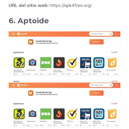
URL del sitio web:
https://apk4free.org/
6. Aptoide