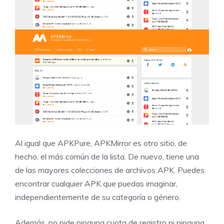
Al igual que APKPure, APKMirror es otro sitio, de
hecho, el más común de la lista. De nuevo, tiene una
de las mayores colecciones de archivos APK. Puedes
encontrar cualquier APK que puedas imaginar,
independientemente de su categoría o género.
Además, no pide ninguna cuota de registro ni ninguna