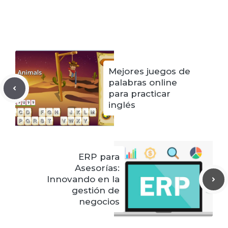
Mejores juegos de
palabras online
para practicar
inglés
ERP para
Asesorías:
Innovando en la
gestión de
negocios