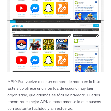
APK4Fun vuelve a ser un nombre de moda en la lista.
Este sitio ofrece una interfaz de usuario muy bien
organizada, que además es fácil de navegar. Puedes
encontrar el mejor APK o exactamente lo que buscas
con bastante facilidad y sin esfuerzo.