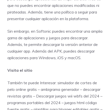
que no puedes encontrar aplicaciones modificadas ni
pirateadas. Además, tiene una política a seguir para
presentar cualquier aplicación en la plataforma.
Sin embargo, en Softonic puedes encontrar una amplia
gama de aplicaciones y juegos para descargar.
Además, te permite descargar la versión anterior de
cualquier app. Además del APK, puedes descargar
aplicaciones para Windows, iOS y macOS.
Visita el sitio
También te puede Interesar:
simulador de cortes de
pelo online gratis
–
ambigrama generador
–
descargar
revistas gratis
–
Descargar juegos wii wbfs del 2024
–
programas portables del 2024
–
juegos html código
fuente gratis
–
plantillas para blogger editables gratis
–